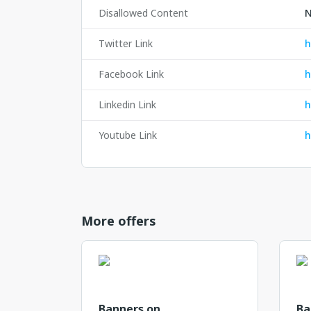
Disallowed Content
N
Twitter Link
h
Facebook Link
h
Linkedin Link
h
Youtube Link
h
More offers
Banners on
Ba