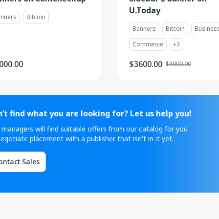
U.Today
nners
Bitcoin
Banners
Bitcoin
Busines
Commerce
+
3
000.00
$
3600.00
$3000.00
’t find what you are looking for? Let us help you!
 managers will find suitable offers from our catalog for you
egotiate placement with a publisher that isn't in it yet.
ontact Sales