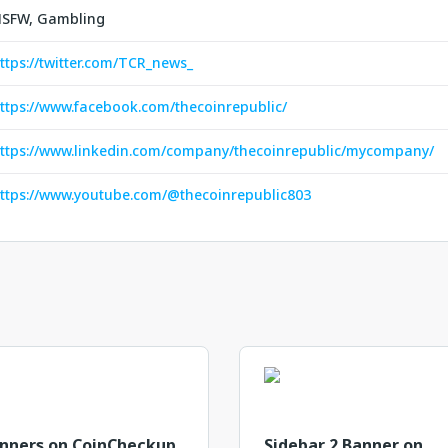
SFW, Gambling
ttps://twitter.com/TCR_news_
ttps://www.facebook.com/thecoinrepublic/
ttps://www.linkedin.com/company/thecoinrepublic/mycompany/
ttps://www.youtube.com/@thecoinrepublic803
nners on CoinCheckup
Sidebar 2 Banner on