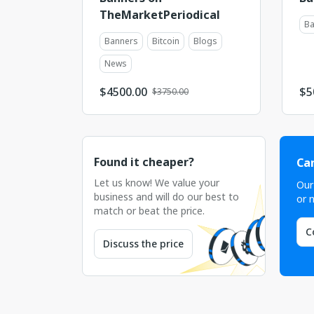
TheMarketPeriodical
Ba
Banners
Bitcoin
Blogs
News
$
4500.00
$
5
$3750.00
Found it cheaper?
Can
Let us know! We value your
Our
business and will do our best to
or n
match or beat the price.
C
Discuss the price