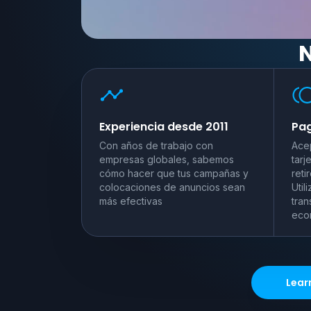
N
Experiencia desde 2011
Pag
Con años de trabajo con
Ace
empresas globales, sabemos
tarj
cómo hacer que tus campañas y
reti
colocaciones de anuncios sean
Util
más efectivas
tran
eco
Lear