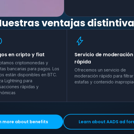
uestras ventajas distintiv
os en cripto y fiat
Servicio de moderación
rápida
ptamos criptomonedas y
etas bancarias para pagos. Los
Ofrecemos un servicio de
ros están disponibles en BTC.
moderación rápido para filtrar
iza Lightning para
estafas y contenido inapropi
sacciones rápidas y
nómicas
n more about benefits
Learn about AADS ad fo