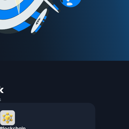
k
s
Blockchain