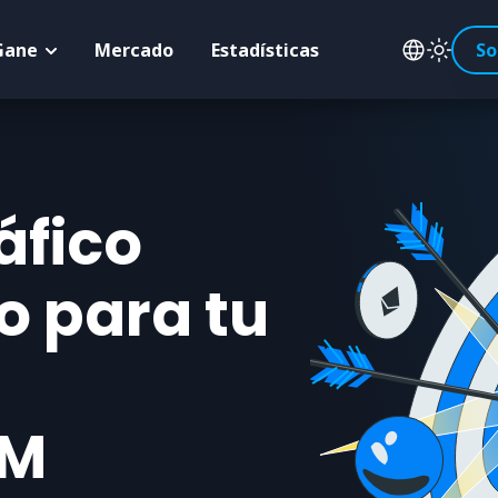
Gane
Mercado
Estadísticas
So
áfico
 para tu
PM