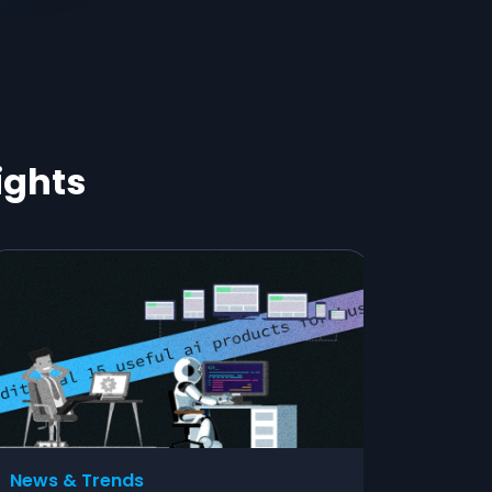
ights
News & Trends
Adverti