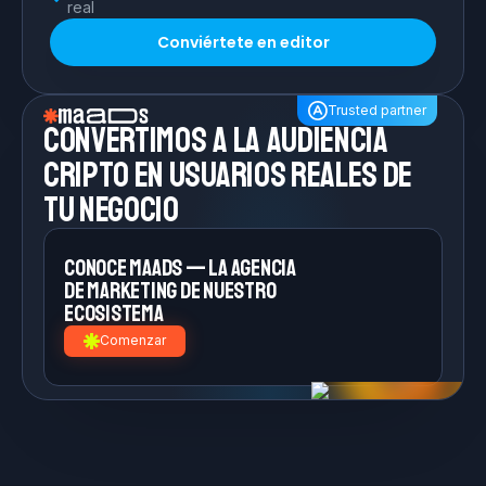
real
Conviértete en editor
Trusted partner
Convertimos a la
audiencia
cripto en
usuarios reales de
tu negocio
Conoce MAADS — la agencia
de
marketing de nuestro
ecosistema
Comenzar