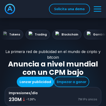
Solicita una demo
Tokens
Trading
Blockchain
Gambli
La primera red de publicidad en el mundo de cripto y
bitcoin
Anuncia a nivel mundial
con un CPM bajo
Lanzar publicidad
Empezar a ganar
Impresiones/día
230M
-1.26
%
7M IPs únicos