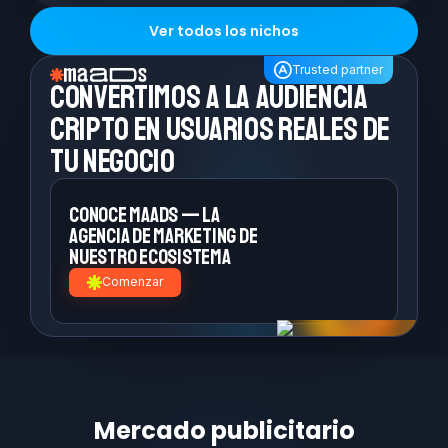
Ver todos los nichos
Trusted partner
Convertimos a la
audiencia
cripto en
usuarios reales de
tu negocio
Conoce MAADS — la
agencia de
marketing de
nuestro ecosistema
Comenzar
Mercado publicitario