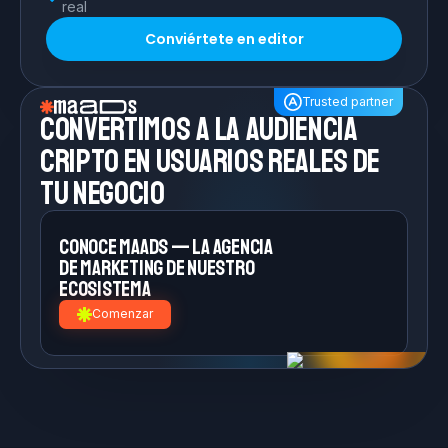
real
Conviértete en editor
Trusted partner
Convertimos a la
audiencia
cripto en
usuarios reales de
tu negocio
Conoce MAADS — la agencia
de
marketing de nuestro
ecosistema
Comenzar