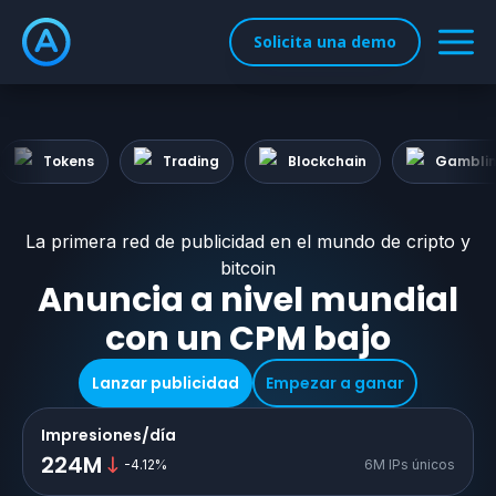
Solicita una demo
Tokens
Trading
Blockchain
Gambli
La primera red de publicidad en el mundo de cripto y
bitcoin
Anuncia a nivel mundial
con un CPM bajo
Lanzar publicidad
Empezar a ganar
Impresiones/día
224M
-4.12
%
6M IPs únicos