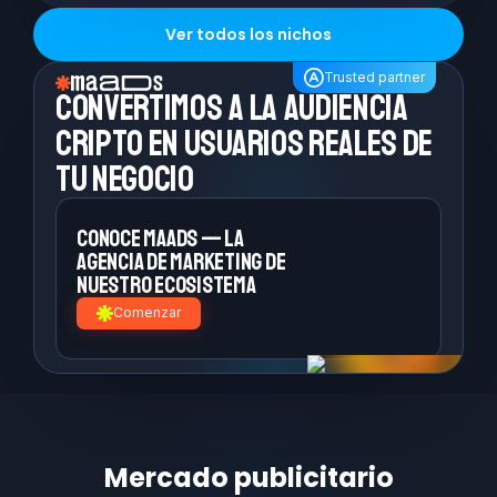
Ver todos los nichos
Trusted partner
Convertimos a la
audiencia
cripto en
usuarios reales de
tu negocio
Conoce MAADS — la
agencia de
marketing de
nuestro ecosistema
Comenzar
Mercado publicitario