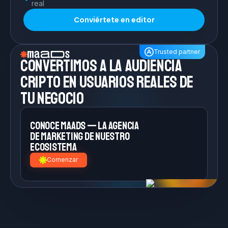
real
Conviértete en editor
Trusted partner
Convertimos a la
audiencia
cripto en
usuarios reales de
tu negocio
Conoce MAADS — la agencia
de
marketing de nuestro
ecosistema
Comenzar