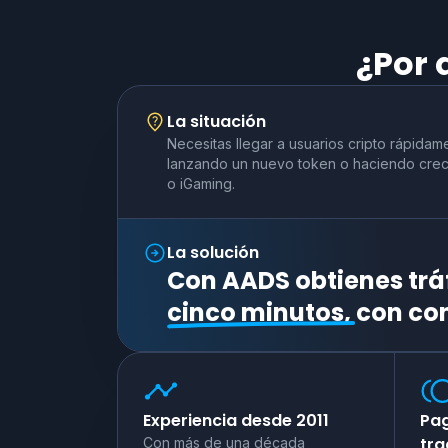
¿Por 
La situación
Necesitas llegar a usuarios cripto rápidam
lanzando un nuevo token o haciendo crec
o iGaming.
La solución
Con AADS obtienes trá
cinco minutos,
con con
Experiencia desde 2011
Pag
tra
Con más de una década