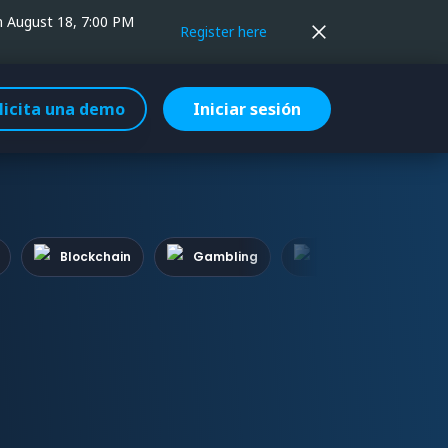
on August 18, 7:00 PM
Register here
licita una demo
Iniciar sesión
Blockchain
Gambling
Betting
Mo