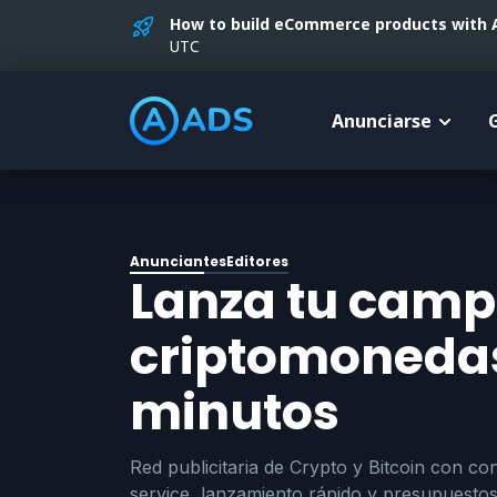
How to build eCommerce products with AI
UTC
Anunciarse
Anunciantes
Editores
Lanza tu cam
criptomonedas
minutos
Red publicitaria de Crypto y Bitcoin con con
service, lanzamiento rápido y presupuestos 