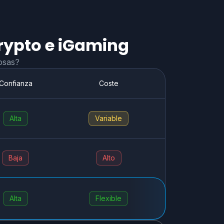
rypto e iGaming
osas?
Confianza
Coste
Alta
Variable
Baja
Alto
Alta
Flexible