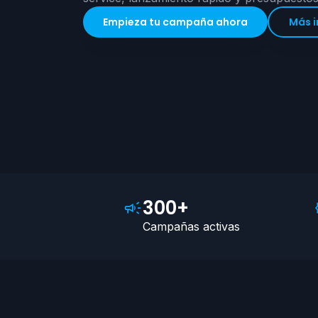
Empieza tu campaña ahora
Más 
300+
Campañas activas