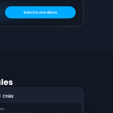
Solicita una demo
ales
Chiliz
to: