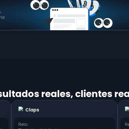
,
rma
ultados reales, clientes re
Claps
Reto:
Re