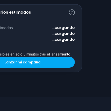
arios estimados
...cargando
timadas
...cargando
...cargando
sibles en solo 5 minutos tras el lanzamiento
Lanzar mi campaña