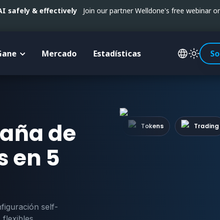
 safely & effectively
Join our partner Welldone's free webinar 
Gane
Mercado
Estadísticas
So
paña de
Tokens
Trading
 en 5
figuración self-
flexibles.