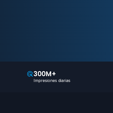
300M+
s
Impresiones diarias