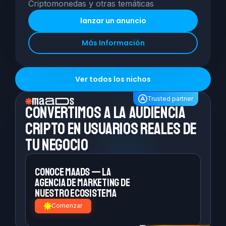
Criptomonedas y otras temáticas
lanzar un anuncio
Más Información
Ver todos los nichos
Trusted partner
Convertimos a la
audiencia
cripto en
usuarios reales de
tu negocio
Conoce MAADS — la
agencia de
marketing de
nuestro ecosistema
Comenzar