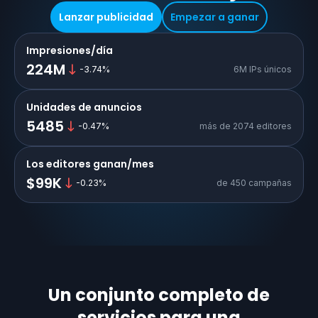
Lanzar publicidad
Empezar a ganar
Impresiones/día
224M
-3.74
%
6M IPs únicos
Unidades de anuncios
5485
-0.47
%
más de 2074 editores
Los editores ganan/mes
$99K
-0.23
%
de 450 campañas
Un conjunto completo de
servicios para una