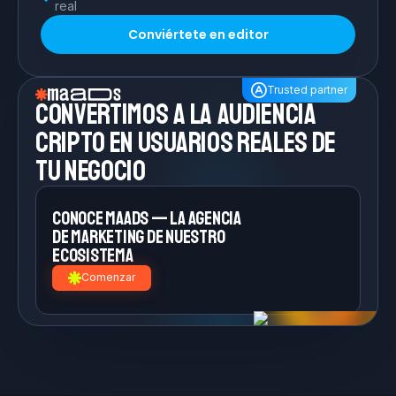
real
Conviértete en editor
Trusted partner
Convertimos a la
audiencia
cripto en
usuarios reales de
tu negocio
Conoce MAADS — la agencia
de
marketing de nuestro
ecosistema
Comenzar