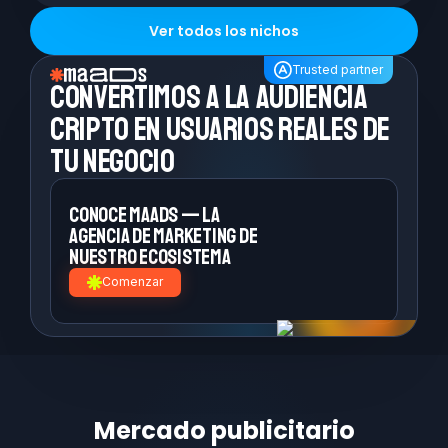
Ver todos los nichos
Trusted partner
Convertimos a la
audiencia
cripto en
usuarios reales de
tu negocio
Conoce MAADS — la
agencia de
marketing de
nuestro ecosistema
Comenzar
Mercado publicitario