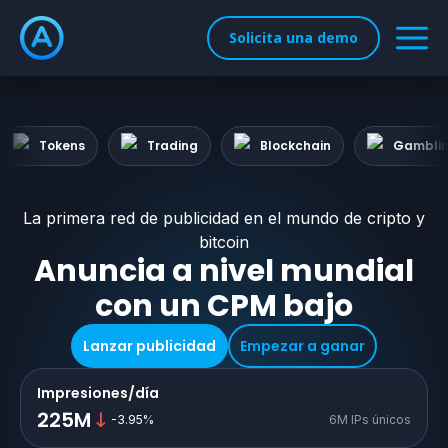
Solicita una demo
Tokens
Trading
Blockchain
Gambli
La primera red de publicidad en el mundo de cripto y
bitcoin
Anuncia a nivel mundial
con un CPM bajo
Lanzar publicidad
Empezar a ganar
Impresiones/día
225M
-3.95
%
6M IPs únicos