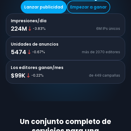
Lanzar publicidad
Empezar a ganar
Impresiones/día
224M
-3.83
%
6M IPs únicos
Unidades de anuncios
5474
-0.67
%
más de 2070 editores
Los editores ganan/mes
$99K
-0.22
%
de 449 campañas
Un conjunto completo de
servicios para una