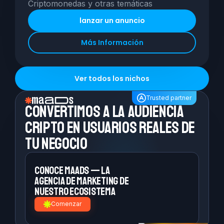
Criptomonedas y otras temáticas
lanzar un anuncio
Más Información
Ver todos los nichos
Trusted partner
Convertimos a la
audiencia
cripto en
usuarios reales de
tu negocio
Conoce MAADS — la
agencia de
marketing de
nuestro ecosistema
Comenzar