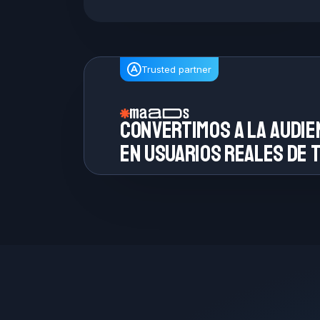
Trusted partner
Convertimos a la
audie
en
usuarios reales de
t