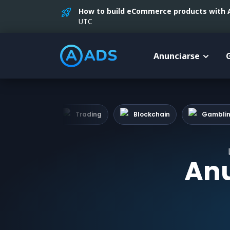
How to build eCommerce products with AI
UTC
Anunciarse
Tokens
Trading
Blockchain
Gambli
Anu