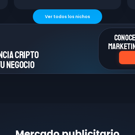
Ver todos los nichos
Conoce
marketin
ncia cripto
u negocio
Mercado publicitario