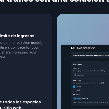
límite de ingresos
to our monetization model,
rtisers compete for your
ic share increasing your
nue
e todos los espacios
u sitio web