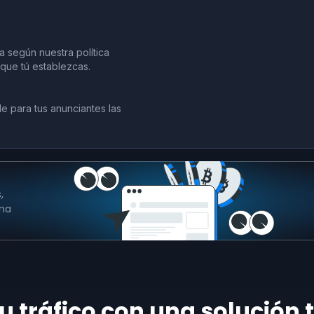
 según nuestra política
 que tú establezcas.
e para tus anunciantes las
,
rma
u tráfico con una solución 