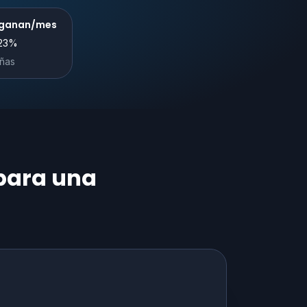
s ganan/mes
23
%
ñas
 para una