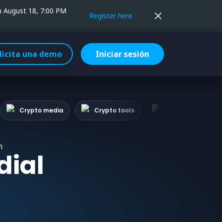
on August 18, 7:00 PM
Register here
licita una demo
Iniciar sesión
Crypto media
Crypto tools
Amazon product
n
dial