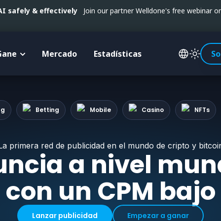
 safely & effectively
Join our partner Welldone's free webinar 
Gane
Mercado
Estadísticas
So
ng
Betting
Mobile
Casino
NFTs
La primera red de publicidad en el mundo de cripto y bitcoi
ncia a nivel mun
con un CPM bajo
Lanzar publicidad
Empezar a ganar