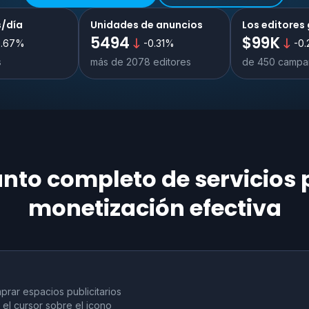
s/día
Unidades de anuncios
Los editore
5494
$99K
0.67
%
-0.31
%
-0.
s
más de 2078 editores
de 450 campa
nto completo de servicios
monetización efectiva
prar espacios publicitarios
 el cursor sobre el icono