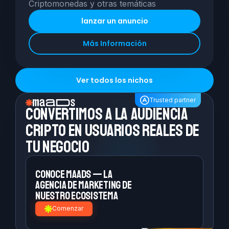
Criptomonedas y otras temáticas
lanzar un anuncio
Más Información
Ver todos los nichos
Trusted partner
Convertimos a la
audiencia
cripto en
usuarios reales de
tu negocio
Conoce MAADS — la
agencia de
marketing de
nuestro ecosistema
Comenzar