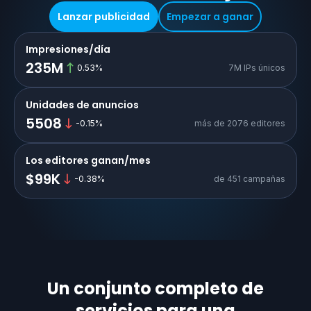
Lanzar publicidad
Empezar a ganar
Impresiones/día
235M
0.53
%
7M IPs únicos
Unidades de anuncios
5508
-0.15
%
más de 2076 editores
Los editores ganan/mes
$99K
-0.38
%
de 451 campañas
Un conjunto completo de
servicios para una