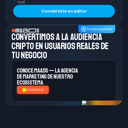
real
Conviértete en editor
Trusted partner
Convertimos a la
audiencia
cripto en
usuarios reales de
tu negocio
Conoce MAADS — la agencia
de
marketing de nuestro
ecosistema
Comenzar