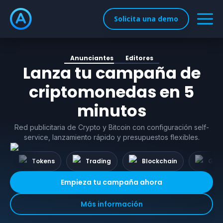
Solicita una demo
Anunciantes
Editores
Lanza tu campaña de
criptomonedas en 5
minutos
Red publicitaria de Crypto y Bitcoin con configuración self-
service, lanzamiento rápido y presupuestos flexibles.
Tokens
Trading
Blockchain
Gam
Empieza tu campaña ahora
Más información