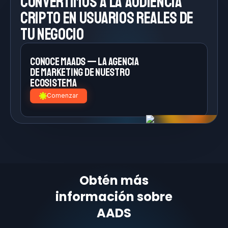
Convertimos a la
audiencia
cripto en
usuarios reales de
tu negocio
Conoce MAADS — la agencia
de
marketing de nuestro
ecosistema
Comenzar
Obtén más
información sobre
AADS