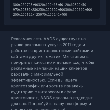
300x250
728x90
320x100
468x60
120x60
320x50
970x90
336x280
250x250
120x600
300x600
160x600
200x200
125x125
970x250
240x400
Рекламная сеть AADS существует на
рынке рекламных услуг с 2011 года и
работает с криптовалютными сайтами и
сайтами других тематик. Мы ставим в
приоритет качество и делаем все, чтобы
рекламные кампании наших клиентов
работали с максимальной
эффективностью. Если вы ищете
криптотрафик или хотите привлечь
аудиторию с интересом к сфере
криптовалют, AADS идеально подходит
для вас. Попробуйте нашу платформу и
оцените ее преимущества!