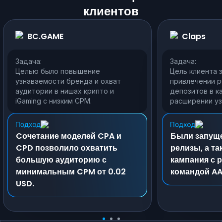
клиентов
BC.GAME
Claps
Задача:
Задача:
Целью было повышение
Цель клиента 
узнаваемости бренда и охват
привлечении р
аудитории в нишах крипто и
депозитов в ка
iGaming с низким CPM.
расширении уз
Cочетание моделей CPA и
Были запущ
CPD позволило охватить
релизы, а т
большую аудиторию с
кампания с 
минимальным CPM от 0.02
командой AA
USD.