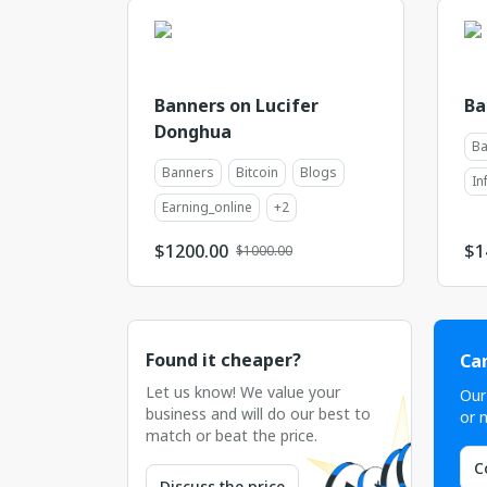
Banners on Lucifer
Ba
Donghua
Ba
Banners
Bitcoin
Blogs
In
Earning_online
+
2
$
1200.00
$
1
$1000.00
Found it cheaper?
Can
Let us know! We value your
Our
business and will do our best to
or n
match or beat the price.
C
Discuss the price