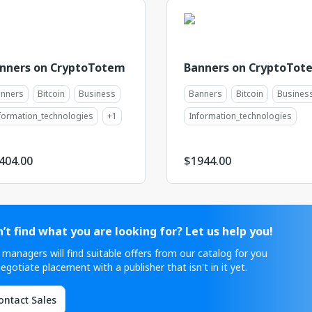
nners on CryptoTotem
Banners on CryptoTot
nners
Bitcoin
Business
Banners
Bitcoin
Busines
formation_technologies
+
1
Information_technologies
404.00
$
1944.00
’t find what you are looking for? Let us help you!
 managers will find suitable offers from our catalog for you
egotiate placement with a publisher that isn't in it yet.
ontact Sales