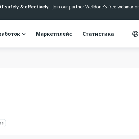
 safely & effectively
Join our partner Welldone's free webinar 
работок
Маркетплейс
Статистика
es